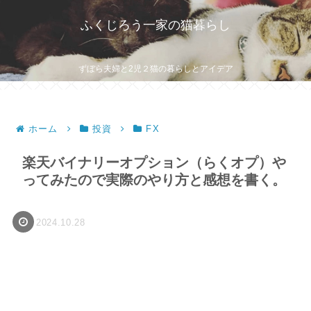
ふくじろう一家の猫暮らし
ずぼら夫婦と2児２猫の暮らしとアイデア
ホーム
投資
FX
楽天バイナリーオプション（らくオプ）や
ってみたので実際のやり方と感想を書く。
2024.10.28