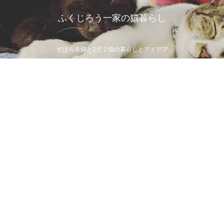
ふくじろう一家の猫暮らし
ずぼら夫婦と2児２猫の暮らしとアイデア