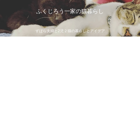
ふくじろう一家の猫暮らし
ずぼら夫婦と2児２猫の暮らしとアイデア