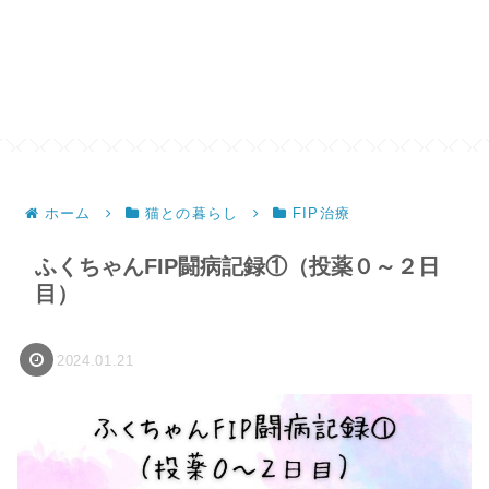
ホーム
猫との暮らし
FIP治療
ふくちゃんFIP闘病記録①（投薬０～２日
目）
2024.01.21