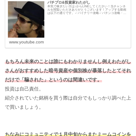
パチプロ&投資家わたがし
本気で稼ぎたい方は↓からLINEしてください！当チャンネ
ルを閲覧いただきありがとうございます！アップする動画
は以下の通りです。✓バイナリー攻略✓パチンコ攻略・速
報・新台情報✓メンタル・マインド系♦プロフィール♦パチ
プロ・BOトレーダーとして...
www.youtube.com
もちろん未来のことは誰にもわかりませんし例えわたがし
さんがおすすめした暗号資産や個別株が暴落したとてそれ
だけで「騙された」というのは間違いです。
投資は自己責任。
紹介されていた銘柄を買う際は自分でもしっかり調べた上
で買いましょう。
ちなみにコミュニティで１月中旬からまたミームコインを