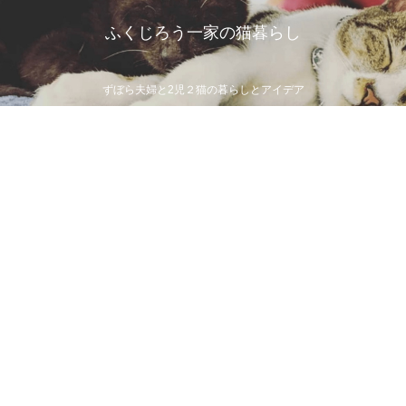
ふくじろう一家の猫暮らし
ずぼら夫婦と2児２猫の暮らしとアイデア