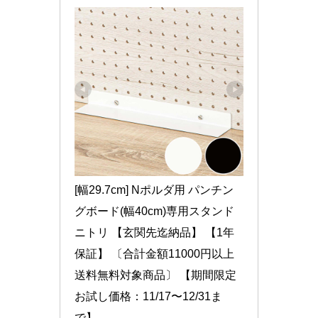
[幅29.7cm] Nポルダ用 パンチン
グボード(幅40cm)専用スタンド 
ニトリ 【玄関先迄納品】 【1年
保証】 〔合計金額11000円以上
送料無料対象商品〕 【期間限定
お試し価格：11/17〜12/31ま
で】