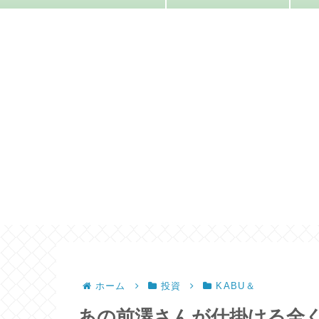
ホーム
投資
KABU＆
あの前澤さんが仕掛ける全