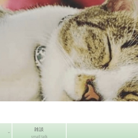
雑談
small talk