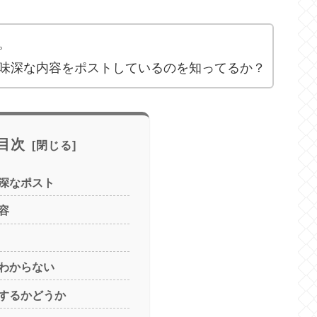
。
味深な内容をポストしているのを知ってるか？
目次
深なポスト
容
わからない
するかどうか