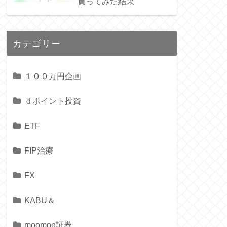
買ってみた結果
カテゴリー
１００万円企画
ｄポイント投資
ETF
FIP治療
FX
KABU＆
moomoo証券