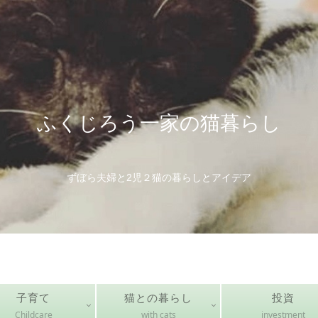
ふくじろう一家の猫暮らし
ずぼら夫婦と2児２猫の暮らしとアイデア
子育て
猫との暮らし
投資
Childcare
with cats
investment